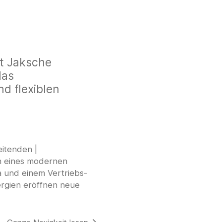
ft Jaksche
das
nd flexiblen
eitenden |
n eines modernen
 und einem Vertriebs-
ergien eröffnen neue