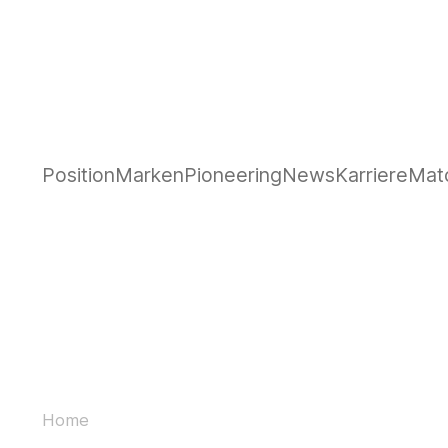
Position
Marken
Pioneering
News
Karriere
Mat
Home