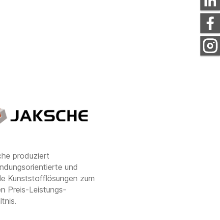
he produziert
dungs­orientierte und
ble Kunststoff­lösungen zum
en Preis-Leistungs-
ltnis.